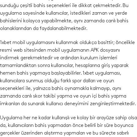
sunduğu çeşitli bahis seçenekleri ile dikkat çekmektedir. Bu
uygulama sayesinde kullanıcılar, istedikleri zaman ve yerde
bahislerini kolayca yapabilmekte, aynı zamanda canlı bahis
olanaklarından da faydalanabilmektedir.
1xbet mobil uygulamasını kullanmak oldukça basittir; öncelikle
resmi web sitesinden mobil uygulamanın APK dosyasını
indirmek gerekmektedir ve ardından kurulum işlemleri
tamamlandıktan sonra kullanıcılar, hesaplarına giriş yaparak
hemen bahis yapmaya başlayabilirler. 1xbet uygulaması,
kullanıcılara sunmuş olduğu farklı spor dalları ve oyun
seçenekleri ile, yalnızca bahis oynamakla kalmayıp, aynı
zamanda canlı skor takibi yapma ve oyun içi bahis yapma
imkanları da sunarak kullanıcı deneyimini zenginleştirmektedir.
Uygulama her ne kadar kullanışlı ve kolay bir arayüze sahip olsa
da, kullanıcıların bahis yapmadan önce belirli bir süre boyunca
gerçekler üzerinden alıştırma yapmaları ve bu süreçte sabırlı