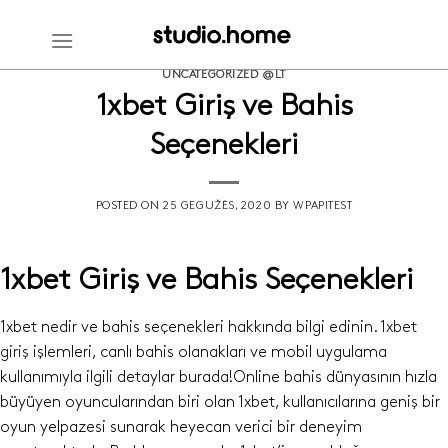
Skip
to
content
UNCATEGORIZED @LT
1xbet Giriş ve Bahis
Seçenekleri
POSTED ON
25 GEGUŽĖS, 2020
BY
WPAPITEST
1xbet Giriş ve Bahis Seçenekleri
1xbet nedir ve bahis seçenekleri hakkında bilgi edinin.
1xbet
giriş
işlemleri, canlı bahis olanakları ve mobil uygulama
kullanımıyla ilgili detaylar burada!Online bahis dünyasının hızla
büyüyen oyuncularından biri olan 1xbet, kullanıcılarına geniş bir
oyun yelpazesi sunarak heyecan verici bir deneyim