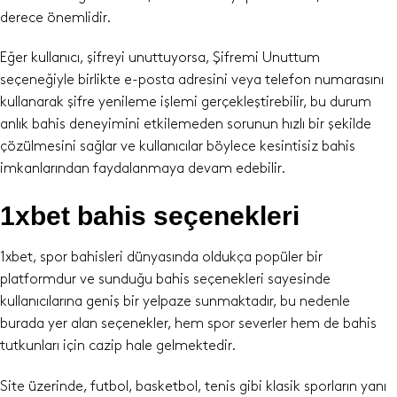
derece önemlidir.
Eğer kullanıcı, şifreyi unuttuyorsa, Şifremi Unuttum
seçeneğiyle birlikte e-posta adresini veya telefon numarasını
kullanarak şifre yenileme işlemi gerçekleştirebilir, bu durum
anlık bahis deneyimini etkilemeden sorunun hızlı bir şekilde
çözülmesini sağlar ve kullanıcılar böylece kesintisiz bahis
imkanlarından faydalanmaya devam edebilir.
1xbet bahis seçenekleri
1xbet, spor bahisleri dünyasında oldukça popüler bir
platformdur ve sunduğu bahis seçenekleri sayesinde
kullanıcılarına geniş bir yelpaze sunmaktadır, bu nedenle
burada yer alan seçenekler, hem spor severler hem de bahis
tutkunları için cazip hale gelmektedir.
Site üzerinde, futbol, basketbol, tenis gibi klasik sporların yanı