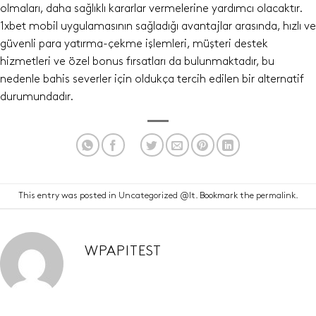
olmaları, daha sağlıklı kararlar vermelerine yardımcı olacaktır.
1xbet mobil uygulamasının sağladığı avantajlar arasında, hızlı ve
güvenli para yatırma-çekme işlemleri, müşteri destek
hizmetleri ve özel bonus fırsatları da bulunmaktadır, bu
nedenle bahis severler için oldukça tercih edilen bir alternatif
durumundadır.
This entry was posted in
Uncategorized @lt
. Bookmark the
permalink
.
WPAPITEST