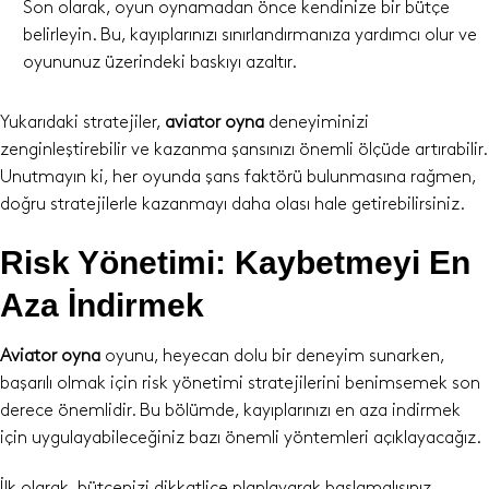
Son olarak, oyun oynamadan önce kendinize bir bütçe
belirleyin. Bu, kayıplarınızı sınırlandırmanıza yardımcı olur ve
oyununuz üzerindeki baskıyı azaltır.
Yukarıdaki stratejiler,
aviator oyna
deneyiminizi
zenginleştirebilir ve kazanma şansınızı önemli ölçüde artırabilir.
Unutmayın ki, her oyunda şans faktörü bulunmasına rağmen,
doğru stratejilerle kazanmayı daha olası hale getirebilirsiniz.
Risk Yönetimi: Kaybetmeyi En
Aza İndirmek
Aviator oyna
oyunu, heyecan dolu bir deneyim sunarken,
başarılı olmak için risk yönetimi stratejilerini benimsemek son
derece önemlidir. Bu bölümde, kayıplarınızı en aza indirmek
için uygulayabileceğiniz bazı önemli yöntemleri açıklayacağız.
İlk olarak, bütçenizi dikkatlice planlayarak başlamalısınız.