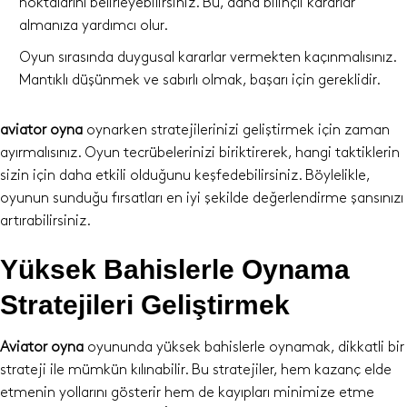
noktalarını belirleyebilirsiniz. Bu, daha bilinçli kararlar
almanıza yardımcı olur.
Oyun sırasında duygusal kararlar vermekten kaçınmalısınız.
Mantıklı düşünmek ve sabırlı olmak, başarı için gereklidir.
aviator oyna
oynarken stratejilerinizi geliştirmek için zaman
ayırmalısınız. Oyun tecrübelerinizi biriktirerek, hangi taktiklerin
sizin için daha etkili olduğunu keşfedebilirsiniz. Böylelikle,
oyunun sunduğu fırsatları en iyi şekilde değerlendirme şansınızı
artırabilirsiniz.
Yüksek Bahislerle Oynama
Stratejileri Geliştirmek
Aviator oyna
oyununda yüksek bahislerle oynamak, dikkatli bir
strateji ile mümkün kılınabilir. Bu stratejiler, hem kazanç elde
etmenin yollarını gösterir hem de kayıpları minimize etme