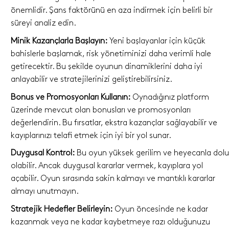
önemlidir. Şans faktörünü en aza indirmek için belirli bir
süreyi analiz edin.
Minik Kazançlarla Başlayın:
Yeni başlayanlar için küçük
bahislerle başlamak, risk yönetiminizi daha verimli hale
getirecektir. Bu şekilde oyunun dinamiklerini daha iyi
anlayabilir ve stratejilerinizi geliştirebilirsiniz.
Bonus ve Promosyonları Kullanın:
Oynadığınız platform
üzerinde mevcut olan bonusları ve promosyonları
değerlendirin. Bu fırsatlar, ekstra kazançlar sağlayabilir ve
kayıplarınızı telafi etmek için iyi bir yol sunar.
Duygusal Kontrol:
Bu oyun yüksek gerilim ve heyecanla dolu
olabilir. Ancak duygusal kararlar vermek, kayıplara yol
açabilir. Oyun sırasında sakin kalmayı ve mantıklı kararlar
almayı unutmayın.
Stratejik Hedefler Belirleyin:
Oyun öncesinde ne kadar
kazanmak veya ne kadar kaybetmeye razı olduğunuzu