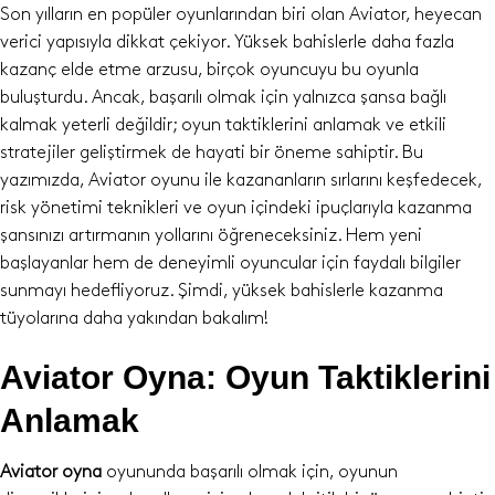
Son yılların en popüler oyunlarından biri olan Aviator, heyecan
verici yapısıyla dikkat çekiyor. Yüksek bahislerle daha fazla
kazanç elde etme arzusu, birçok oyuncuyu bu oyunla
buluşturdu. Ancak, başarılı olmak için yalnızca şansa bağlı
kalmak yeterli değildir; oyun taktiklerini anlamak ve etkili
stratejiler geliştirmek de hayati bir öneme sahiptir. Bu
yazımızda, Aviator oyunu ile kazananların sırlarını keşfedecek,
risk yönetimi teknikleri ve oyun içindeki ipuçlarıyla kazanma
şansınızı artırmanın yollarını öğreneceksiniz. Hem yeni
başlayanlar hem de deneyimli oyuncular için faydalı bilgiler
sunmayı hedefliyoruz. Şimdi, yüksek bahislerle kazanma
tüyolarına daha yakından bakalım!
Aviator Oyna: Oyun Taktiklerini
Anlamak
Aviator oyna
oyununda başarılı olmak için, oyunun