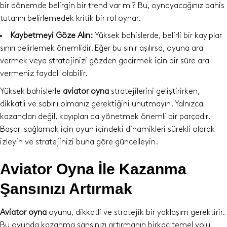
bir dönemde belirgin bir trend var mı? Bu, oynayacağınız bahis
tutarını belirlemedek kritik bir rol oynar.
Kaybetmeyi Göze Alın:
Yüksek bahislerde, belirli bir kayıplar
sınırı belirlemek önemlidir. Eğer bu sınır aşılırsa, oyuna ara
vermek veya stratejinizi gözden geçirmek için bir süre ara
vermeniz faydalı olabilir.
Yüksek bahislerle
aviator oyna
stratejilerini geliştirirken,
dikkatli ve sabırlı olmanız gerektiğini unutmayın. Yalnızca
kazançları değil, kayıpları da yönetmek önemli bir parçadır.
Başarı sağlamak için oyun içindeki dinamikleri sürekli olarak
izleyin ve stratejinizi buna göre güncelleyin.
Aviator Oyna İle Kazanma
Şansınızı Artırmak
Aviator oyna
oyunu, dikkatli ve stratejik bir yaklaşım gerektirir.
Bu oyunda kazanma şansınızı artırmanın birkaç temel yolu