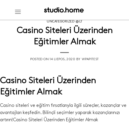
Skip
to
content
UNCATEGORIZED @LT
Casino Siteleri Üzerinden
Eğitimler Almak
POSTED ON
14 LIEPOS, 2020
BY
WPAPITEST
Casino Siteleri Üzerinden
Eğitimler Almak
Casino siteleri
ve eğitim fırsatlarıyla ilgili süreçler, kazançlar ve
avantajları keşfedin. Bilinçli seçimler yaparak kazançlarınızı
artırın!Casino Siteleri Üzerinden Eğitimler Almak