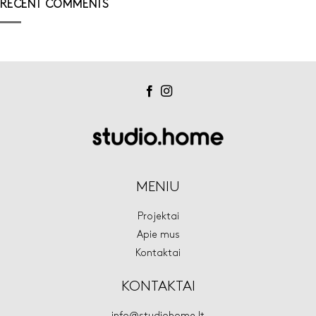
RECENT COMMENTS
MENIU
Projektai
Apie mus
Kontaktai
KONTAKTAI
info@studiohome.lt