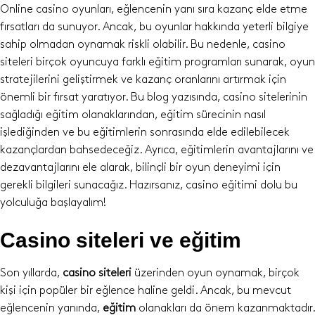
Online casino oyunları, eğlencenin yanı sıra kazanç elde etme
fırsatları da sunuyor. Ancak, bu oyunlar hakkında yeterli bilgiye
sahip olmadan oynamak riskli olabilir. Bu nedenle, casino
siteleri birçok oyuncuya farklı eğitim programları sunarak, oyun
stratejilerini geliştirmek ve kazanç oranlarını artırmak için
önemli bir fırsat yaratıyor. Bu blog yazısında, casino sitelerinin
sağladığı eğitim olanaklarından, eğitim sürecinin nasıl
işlediğinden ve bu eğitimlerin sonrasında elde edilebilecek
kazançlardan bahsedeceğiz. Ayrıca, eğitimlerin avantajlarını ve
dezavantajlarını ele alarak, bilinçli bir oyun deneyimi için
gerekli bilgileri sunacağız. Hazırsanız, casino eğitimi dolu bu
yolculuğa başlayalım!
Casino siteleri ve eğitim
Son yıllarda,
casino siteleri
üzerinden oyun oynamak, birçok
kişi için popüler bir eğlence haline geldi. Ancak, bu mevcut
eğlencenin yanında,
eğitim
olanakları da önem kazanmaktadır.