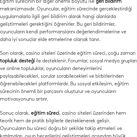
Eğitim sürecinin bir diğer önemli boyutu ise
geri bildirim
mekanizmasıdır. Oyuncular, eğitim sürecinde gerçekleştirdiği
uygulamalarla ilgili geri bildirim alarak hangi alanlarda
geliştirmeleri gerektiğini öğrenirler. Bu geri bildirimler,
oyuncuların kendi performanslarını değerlendirmelerine ve
daha iyi sonuçlar elde etmelerine olanak tanır.
Son olarak, casino siteleri üzerinde eğitim süreci, çoğu zaman
topluluk desteği
ile desteklenir. Forumlar, sosyal medya grupları
ve online topluluklar, oyuncuların deneyimlerini
paylaşabilecekleri, sorular sorabilecekleri ve birbirlerinden
öğrenebilecekleri platformlardır. Bu sosyal etkileşim, eğitim
sürecinin önemli bir parçasını oluşturur ve oyuncuların
motivasyonunu artırır.
Sonuç olarak,
eğitim süreci
, casino siteleri üzerinden hem
teorik hem de pratik bilgilerle desteklenerek gelişir.
Oyuncuların bu süreci doğru bir şekilde takip etmeleri ve
katılmaları, oyun becerilerini geliştirmeleri açısından büyük